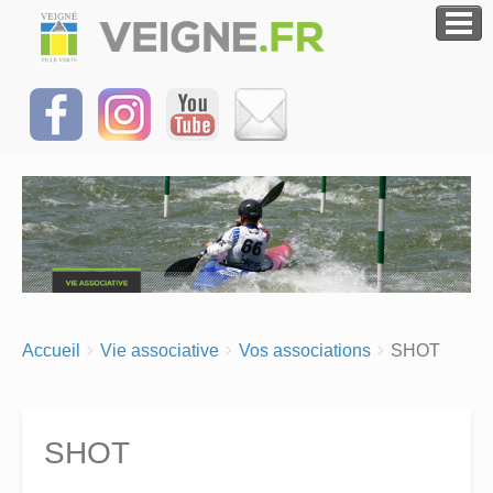
Breadcrumbs
You
Accueil
Vie associative
Vos associations
SHOT
are
here:
SHOT