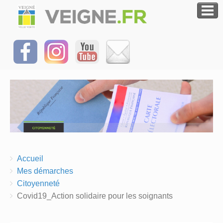
Breadcrumbs
You
Accueil
are
Mes démarches
here:
Citoyenneté
Covid19_Action solidaire pour les soignants